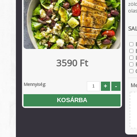
zöl
olas
SA
3590 Ft
Mennyiség:
Me