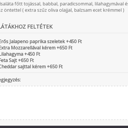
dsaláta főtt tojással, babbal, paradicsommal, lilahagymával és
z öntettel ( extra szűz oliva olajjal, balzsam ecet krémmel )
LÁTÁKHOZ FELTÉTEK
Erős Jalapeno paprika szeletek +450 Ft
Extra Mozzarellával kérem +650 Ft
Lilahagyma +450 Ft
Feta Sajt +650 Ft
Cheddar sajttal kérem +650 Ft
gjegyzés: